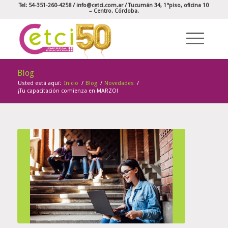
Tel: 54-351-260-4258 /
info@cetci.com.ar
/ Tucumán 34, 1°piso, oficina 10
– Centro. Córdoba.
Blog
Usted está aquí:
Inicio
/
Blog
/
Novedades
/
¡Tu capacitación comienza en MARZO!