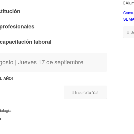
Alum
stitución
Consu
SEMAN
profesionales
B
 capacitación laboral
gosto | Jueves 17 de septiembre
L AÑO!
Inscribite Ya!
iología.
a