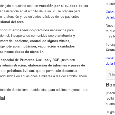
nuest
 dirigido a quienes sienten
vocación por el cuidado de las
r asistencia en el ámbito de la salud. Te prepara para
Consu
n la atención y los cuidados básicos de los pacientes,
de ini
sional del área
.
Nuest
onocimientos teórico-prácticos
necesarios para
te que
del rol, incorporando contenidos sobre
anatomía y
más t
nfort del paciente, control de signos vitales,
Te es
genoterapia, nutrición, vacunación y cuidados
Centr
tes necesidades de atención
.
Consu
 especial de Primeros Auxilios y RCP
, junto con
de la 
e administración, elaboración de informes y pases de
a con
prácticas áulicas
, que te permitirán desarrollar
In
adquiridos en situaciones similares a las del ámbito laboral.
Bon
tención domiciliaria, residencias para adultos mayores, etc.
¡Inscr
al
recibí
el año
Egre