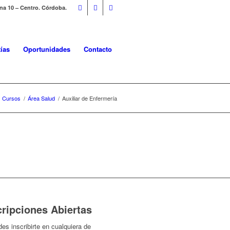
ina 10 – Centro. Córdoba.
ías
Oportunidades
Contacto
Cursos
/
Área Salud
/
Auxiliar de Enfermería
cripciones Abiertas
es inscribirte en cualquiera de