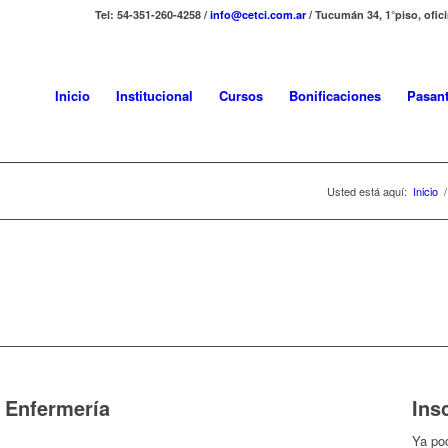
Tel: 54-351-260-4258 /
info@cetci.com.ar
/ Tucumán 34, 1°piso, ofic
Inicio
Institucional
Cursos
Bonificaciones
Pasant
Usted está aquí:
Inicio
/
 Enfermería
Ins
Ya pod