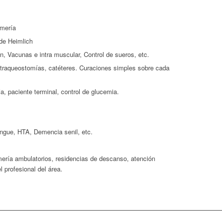
rmería
de Heimlich
n, Vacunas e intra muscular, Control de sueros, etc.
 traqueostomías, catéteres. Curaciones simples sobre cada
ia, paciente terminal, control de glucemia.
engue, HTA, Demencia senil, etc.
ería ambulatorios, residencias de descanso, atención
l profesional del área.