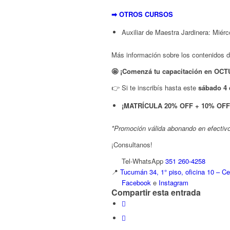
➡ OTROS CURSOS
Auxiliar de Maestra Jardinera: Miér
Más información sobre los contenidos 
🤩 ¡Comenzá tu capacitación en OCTU
👉 Si te inscribís hasta este
sábado 4
¡MATRÍCULA 20% OFF + 10% OFF 
*Promoción válida abonando en efectivo 
¡Consultanos!
Tel-WhatsApp
351 260-4258
📍
️Tucumán 34, 1° piso, oficina 10 – C
Facebook
e
Instagram
Compartir esta entrada