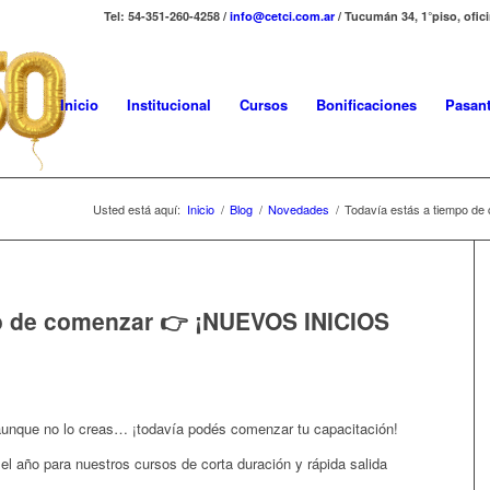
Tel: 54-351-260-4258 /
info@cetci.com.ar
/ Tucumán 34, 1°piso, ofic
Inicio
Institucional
Cursos
Bonificaciones
Pasant
Usted está aquí:
Inicio
/
Blog
/
Novedades
/
Todavía estás a tiempo 
po de comenzar 👉 ¡NUEVOS INICIOS
 aunque no lo creas… ¡todavía podés comenzar tu capacitación!
el año para nuestros cursos de corta duración y rápida salida