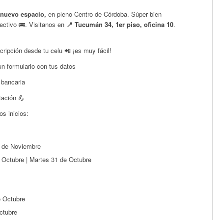
 nuevo espacio,
en pleno Centro de Córdoba. Súper bien
ectivo 🚌. Visitanos en
📍 Tucumán 34, 1er piso, oficina 10
.
cripción desde tu celu 📲 ¡es muy fácil!
n formulario con tus datos
 bancaria
tación 💪
s inicios:
 de Noviembre
 Octubre | Martes 31 de Octubre
e Octubre
ctubre