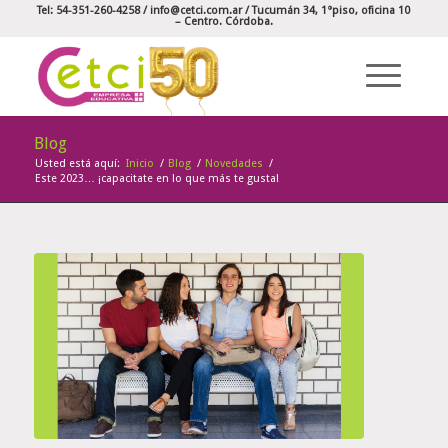
Tel: 54-351-260-4258 /
info@cetci.com.ar
/ Tucumán 34, 1°piso, oficina 10
– Centro. Córdoba.
Blog
Usted está aquí:
Inicio
/
Blog
/
Novedades
/
Este 2023… ¡capacitate en lo que más te gusta!